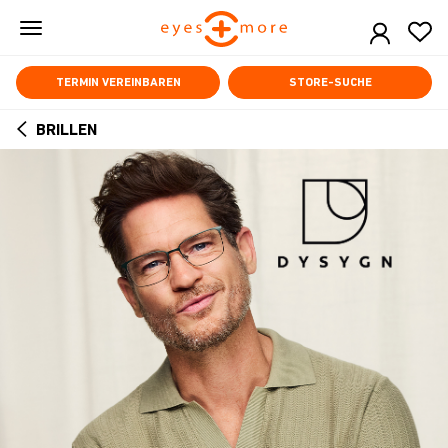
Skip
to
main
content
TERMIN VEREINBAREN
STORE-SUCHE
BRILLEN
ARROW
BACK