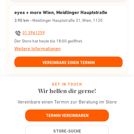
eyes + more Wien, Meidlinger Hauptstraße
3.90
km -
Meidlinger Hauptstraße 31, Wien, 1120
01 3961259
Der Store hat heute bis 18:00 geöffnet.
Weitere Informationen
VEREINBARE EINEN TERMIN
eyes + more Wien, Stadion Center
GET IN TOUCH
Wir helfen dir gerne!
4.22
km -
Olympiaplatz 2, Wien, 1020
Vereinbare einen Termin zur Beratung im Store
0043 13961041
Der Store hat heute bis 19:00 geöffnet.
TERMIN VEREINBAREN
Weitere Informationen
STORE-SUCHE