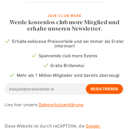
VEREINBARE EINEN TERMIN
JOIN CLUB MORE
Werde kostenlos club more Mitglied und
eyes + more Wien, Donau Zentrum
erhalte unseren Newsletter.
6.63
km -
Wagramer Str. 94, Wien, 1220
Erhalte exklusive Preisvorteile und sei immer als Erster
01 3831037
Check
informiert
icon
Der Store hat heute bis 20:00 geöffnet.
Spannende club more Events
Weitere Informationen
Check
icon
Gratis Brillenetui
Check
VEREINBARE EINEN TERMIN
icon
Mehr als 1 Million Mitglieder sind bereits überzeugt
Check
icon
Email
REGISTRIEREN
address
eyes + more Wien, huma eleven
8.85
km -
Landwehrstraße 6, Wien, 1110
Lies hier unsere
Datenschutzerklärung
01 3961288
Der Store hat heute bis 19:00 geöffnet.
Diese Website ist durch reCAPTCHA, die
Google-
Weitere Informationen