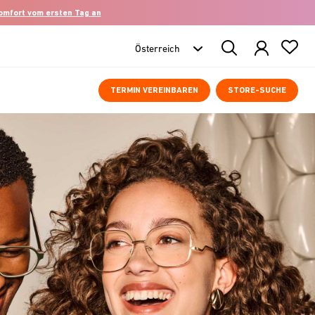
komfort vom ersten Tag an
Search
Products
TERMIN VEREINBAREN
STORE-SUCHE