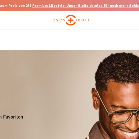
 zum Preis von 2! |
Premium Lifestyle: Unser Gleitsichtglas für noch mehr Seh
n Favoriten