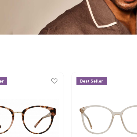
er
Best Seller