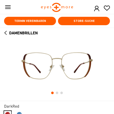
Skip
to
main
content
TERMIN VEREINBAREN
STORE-SUCHE
DAMENBRILLEN
ARROW
BACK
DarkRed