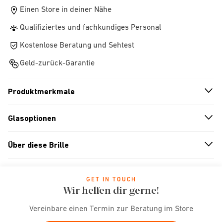
Einen Store in deiner Nähe
Qualifiziertes und fachkundiges Personal
Kostenlose Beratung und Sehtest
Geld-zurück-Garantie
Produktmerkmale
n
A
r
r
o
w
i
c
o
Glasoptionen
n
A
r
r
o
w
i
c
o
Über diese Brille
n
A
r
r
o
w
i
c
o
GET IN TOUCH
Wir helfen dir gerne!
Vereinbare einen Termin zur Beratung im Store