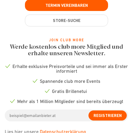
TERMIN VEREINBAREN
STORE-SUCHE
JOIN CLUB MORE
Werde kostenlos club more Mitglied und
erhalte unseren Newsletter.
Erhalte exklusive Preisvorteile und sei immer als Erster
Check
informiert
icon
Spannende club more Events
Check
icon
Gratis Brillenetui
Check
icon
Mehr als 1 Million Mitglieder sind bereits überzeugt
Check
icon
Email
REGISTRIEREN
address
Lies hier unsere
Datenschutzerklärung