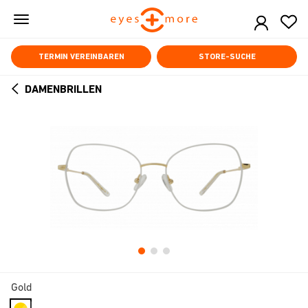
Skip
to
main
content
TERMIN VEREINBAREN
STORE-SUCHE
DAMENBRILLEN
ARROW
BACK
Gold