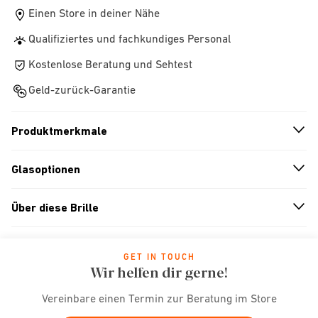
Einen Store in deiner Nähe
Qualifiziertes und fachkundiges Personal
Kostenlose Beratung und Sehtest
Geld-zurück-Garantie
Produktmerkmale
n
A
r
r
o
w
i
c
o
Glasoptionen
n
A
r
r
o
w
i
c
o
Über diese Brille
n
A
r
r
o
w
i
c
o
GET IN TOUCH
Wir helfen dir gerne!
Vereinbare einen Termin zur Beratung im Store