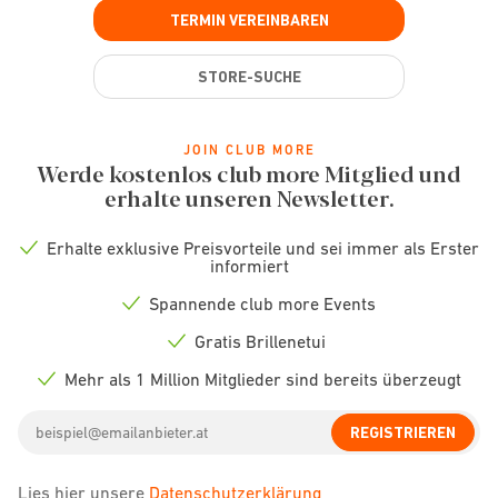
TERMIN VEREINBAREN
STORE-SUCHE
JOIN CLUB MORE
Werde kostenlos club more Mitglied und
erhalte unseren Newsletter.
Erhalte exklusive Preisvorteile und sei immer als Erster
Check
informiert
icon
Spannende club more Events
Check
icon
Gratis Brillenetui
Check
icon
Mehr als 1 Million Mitglieder sind bereits überzeugt
Check
icon
Email
REGISTRIEREN
address
Lies hier unsere
Datenschutzerklärung