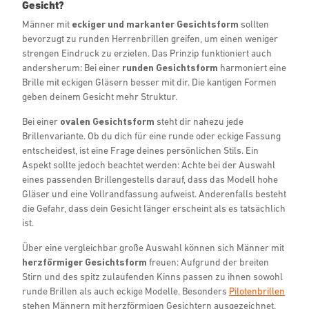
Gesicht?
Männer mit
eckiger und markanter Gesichtsform
sollten
bevorzugt zu runden Herrenbrillen greifen, um einen weniger
strengen Eindruck zu erzielen. Das Prinzip funktioniert auch
andersherum: Bei einer
runden Gesichtsform
harmoniert eine
Brille mit eckigen Gläsern besser mit dir. Die kantigen Formen
geben deinem Gesicht mehr Struktur.
Bei einer
ovalen Gesichtsform
steht dir nahezu jede
Brillenvariante. Ob du dich für eine runde oder eckige Fassung
entscheidest, ist eine Frage deines persönlichen Stils. Ein
Aspekt sollte jedoch beachtet werden: Achte bei der Auswahl
eines passenden Brillengestells darauf, dass das Modell hohe
Gläser und eine Vollrandfassung aufweist. Anderenfalls besteht
die Gefahr, dass dein Gesicht länger erscheint als es tatsächlich
ist.
Über eine vergleichbar große Auswahl können sich Männer mit
herzförmiger Gesichtsform
freuen: Aufgrund der breiten
Stirn und des spitz zulaufenden Kinns passen zu ihnen sowohl
runde Brillen als auch eckige Modelle. Besonders
Pilotenbrillen
stehen Männern mit herzförmigen Gesichtern ausgezeichnet.