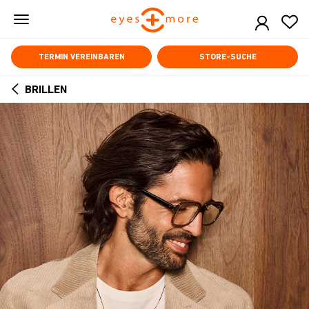
Skip
to
main
content
TERMIN VEREINBAREN
STORE-SUCHE
BRILLEN
ARROW
BACK