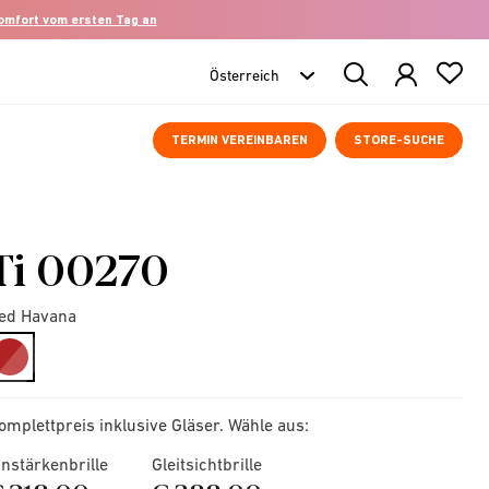
komfort vom ersten Tag an
Search
Products
TERMIN VEREINBAREN
STORE-SUCHE
Ti 00270
ed Havana
selected
omplettpreis inklusive Gläser. Wähle aus:
instärkenbrille
Gleitsichtbrille