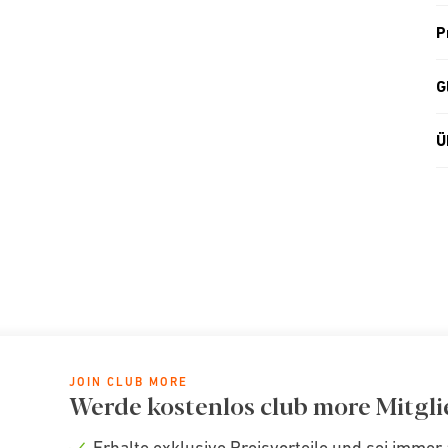
P
G
Ü
JOIN CLUB MORE
Werde kostenlos club more Mitgli
Erhalte exklusive Preisvorteile und sei immer 