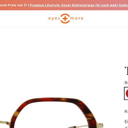
 zum Preis von 2! |
Premium Lifestyle: Unser Gleitsichtglas für noch mehr Seh
R
K
E