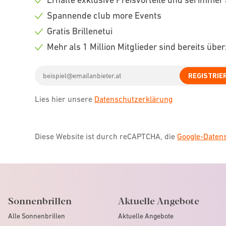
Check
Spannende club more Events
icon
Check
Gratis Brillenetui
icon
Check
Mehr als 1 Million Mitglieder sind bereits übe
icon
Check
Email
icon
REGISTRIE
address
Lies hier unsere
Datenschutzerklärung
Diese Website ist durch reCAPTCHA, die
Google-Date
Sonnenbrillen
Aktuelle Angebote
Alle Sonnenbrillen
Aktuelle Angebote