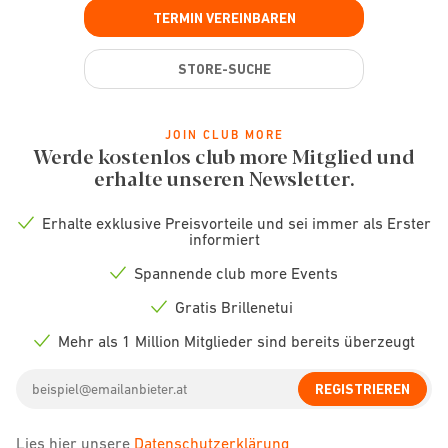
TERMIN VEREINBAREN
STORE-SUCHE
JOIN CLUB MORE
Werde kostenlos club more Mitglied und
erhalte unseren Newsletter.
Erhalte exklusive Preisvorteile und sei immer als Erster
Check
informiert
icon
Spannende club more Events
Check
icon
Gratis Brillenetui
Check
icon
Mehr als 1 Million Mitglieder sind bereits überzeugt
Check
icon
Email
REGISTRIEREN
address
Lies hier unsere
Datenschutzerklärung