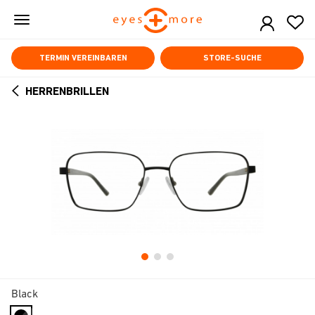
Skip
to
main
content
TERMIN VEREINBAREN
STORE-SUCHE
HERRENBRILLEN
ARROW
BACK
Black