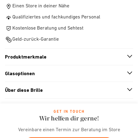
Einen Store in deiner Nähe
Qualifiziertes und fachkundiges Personal
Kostenlose Beratung und Sehtest
Geld-zurück-Garantie
Produktmerkmale
n
A
r
r
o
w
i
c
o
Glasoptionen
n
A
r
r
o
w
i
c
o
Über diese Brille
n
A
r
r
o
w
i
c
o
GET IN TOUCH
Wir helfen dir gerne!
Vereinbare einen Termin zur Beratung im Store