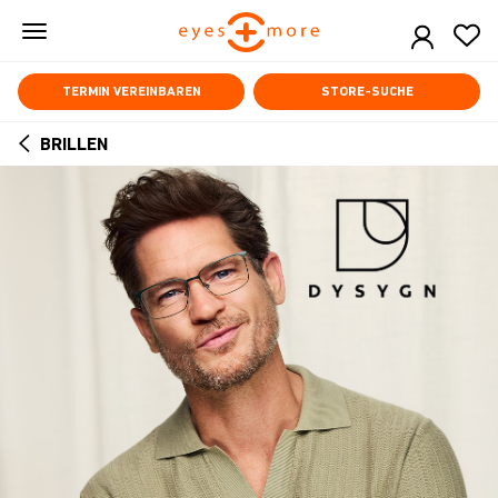
Skip
to
main
content
TERMIN VEREINBAREN
STORE-SUCHE
BRILLEN
ARROW
BACK