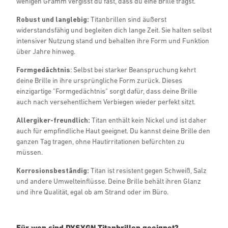
wenigen Gramm vergisst du fast, dass du eine Brille trägst.
Robust und langlebig:
Titanbrillen sind äußerst
widerstandsfähig und begleiten dich lange Zeit. Sie halten selbst
intensiver Nutzung stand und behalten ihre Form und Funktion
über Jahre hinweg.
Formgedächtnis
: Selbst bei starker Beanspruchung kehrt
deine Brille in ihre ursprüngliche Form zurück. Dieses
einzigartige "Formgedächtnis" sorgt dafür, dass deine Brille
auch nach versehentlichem Verbiegen wieder perfekt sitzt.
Allergiker-freundlich:
Titan enthält kein Nickel und ist daher
auch für empfindliche Haut geeignet. Du kannst deine Brille den
ganzen Tag tragen, ohne Hautirritationen befürchten zu
müssen.
Korrosionsbeständig:
Titan ist resistent gegen Schweiß, Salz
und andere Umwelteinflüsse. Deine Brille behält ihren Glanz
und ihre Qualität, egal ob am Strand oder im Büro.
Für wen sind DYSYGN Titanbrillen geeignet?