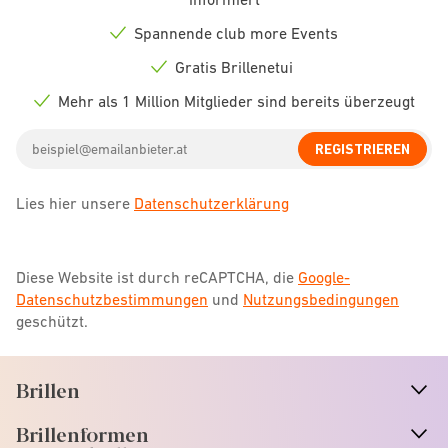
icon
Spannende club more Events
Check
icon
Gratis Brillenetui
Check
icon
Mehr als 1 Million Mitglieder sind bereits überzeugt
Check
icon
Email
REGISTRIEREN
address
Lies hier unsere
Datenschutzerklärung
Diese Website ist durch reCAPTCHA, die
Google-
Datenschutzbestimmungen
und
Nutzungsbedingungen
geschützt.
Brillen
n
A
r
r
o
w
i
c
o
Brillenformen
n