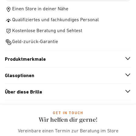
Einen Store in deiner Nähe
Qualifiziertes und fachkundiges Personal
Kostenlose Beratung und Sehtest
Geld-zurück-Garantie
Produktmerkmale
n
A
r
r
o
w
i
c
o
Glasoptionen
n
A
r
r
o
w
i
c
o
Über diese Brille
n
A
r
r
o
w
i
c
o
GET IN TOUCH
Wir helfen dir gerne!
Vereinbare einen Termin zur Beratung im Store