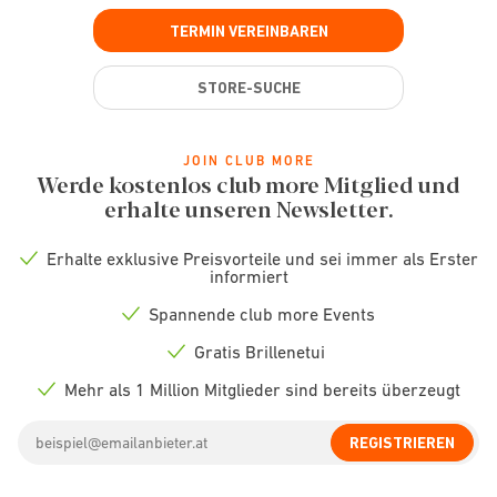
TERMIN VEREINBAREN
STORE-SUCHE
JOIN CLUB MORE
Werde kostenlos club more Mitglied und
erhalte unseren Newsletter.
Erhalte exklusive Preisvorteile und sei immer als Erster
Check
informiert
icon
Spannende club more Events
Check
icon
Gratis Brillenetui
Check
icon
Mehr als 1 Million Mitglieder sind bereits überzeugt
Check
icon
Email
REGISTRIEREN
address