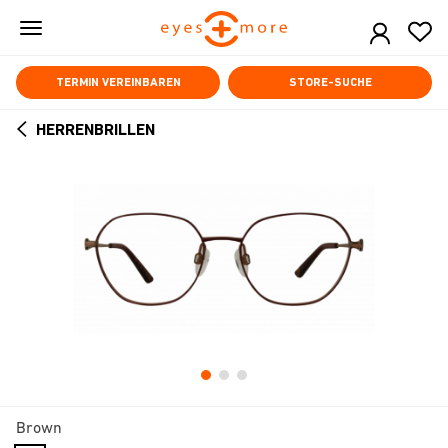
Skip
to
main
content
TERMIN VEREINBAREN
STORE-SUCHE
HERRENBRILLEN
ARROW
BACK
Brown