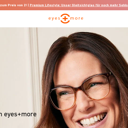
 zum Preis von 2! |
Premium Lifestyle: Unser Gleitsichtglas für noch mehr Seh
on eyes+more