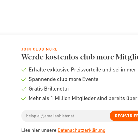
JOIN CLUB MORE
Werde kostenlos club more Mitgli
Erhalte exklusive Preisvorteile und sei immer 
Check
Spannende club more Events
icon
Check
Gratis Brillenetui
icon
Check
Mehr als 1 Million Mitglieder sind bereits übe
icon
Check
Email
icon
REGISTRIE
address
Lies hier unsere
Datenschutzerklärung