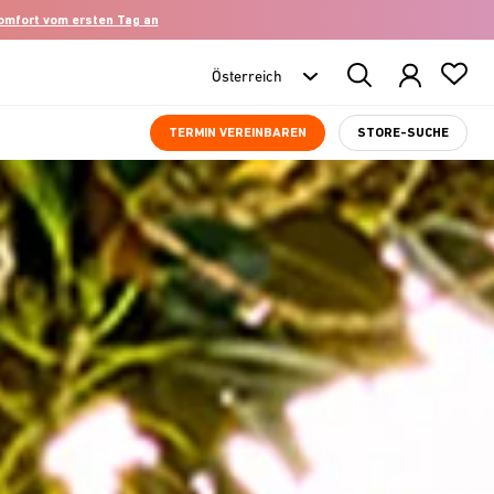
komfort vom ersten Tag an
Search
Products
TERMIN VEREINBAREN
STORE-SUCHE