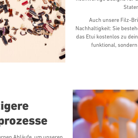
State
Auch unsere Filz-Bri
Nachhaltigkeit: Sie beste
das Etui kostenlos zu dein
funktional, sonder
tigere
prozesse
ternen Abläufe, um unseren