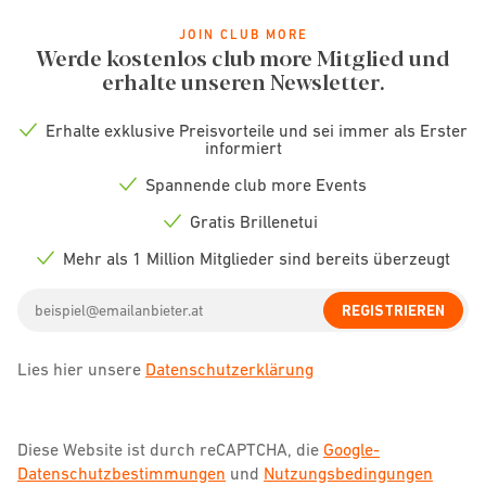
JOIN CLUB MORE
Werde kostenlos club more Mitglied und
erhalte unseren Newsletter.
Erhalte exklusive Preisvorteile und sei immer als Erster
Check
informiert
icon
Spannende club more Events
Check
icon
Gratis Brillenetui
Check
icon
Mehr als 1 Million Mitglieder sind bereits überzeugt
Check
icon
Email
REGISTRIEREN
address
Lies hier unsere
Datenschutzerklärung
Diese Website ist durch reCAPTCHA, die
Google-
Datenschutzbestimmungen
und
Nutzungsbedingungen