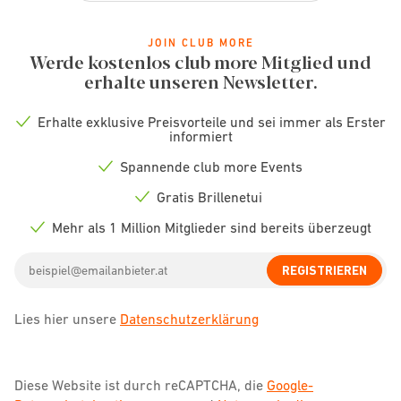
JOIN CLUB MORE
Werde kostenlos club more Mitglied und
erhalte unseren Newsletter.
Erhalte exklusive Preisvorteile und sei immer als Erster
Check
informiert
icon
Spannende club more Events
Check
icon
Gratis Brillenetui
Check
icon
Mehr als 1 Million Mitglieder sind bereits überzeugt
Check
icon
Email
REGISTRIEREN
address
Lies hier unsere
Datenschutzerklärung
Diese Website ist durch reCAPTCHA, die
Google-