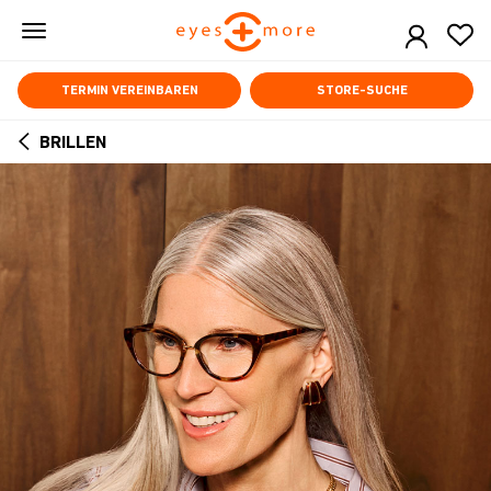
Skip
to
main
content
TERMIN VEREINBAREN
STORE-SUCHE
BRILLEN
ARROW
BACK