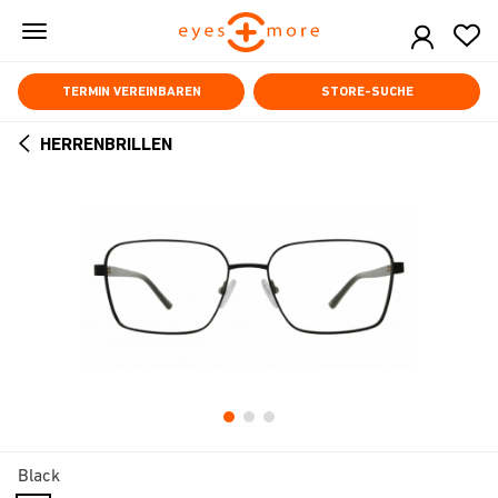
Skip
to
main
content
TERMIN VEREINBAREN
STORE-SUCHE
HERRENBRILLEN
ARROW
BACK
Black