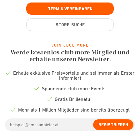
TERMIN VEREINBAREN
STORE-SUCHE
JOIN CLUB MORE
Werde kostenlos club more Mitglied und
erhalte unseren Newsletter.
Erhalte exklusive Preisvorteile und sei immer als Erster
Check
informiert
icon
Spannende club more Events
Check
icon
Gratis Brillenetui
Check
icon
Mehr als 1 Million Mitglieder sind bereits überzeugt
Check
icon
Email
REGISTRIEREN
address