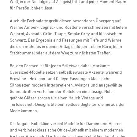
Welt, in der Nostalgie auf Zeitgeist trifft und jeder Moment Raum
für Persönlichkeit lässt.
Auch die Farbpalette greift diesen besonderen Übergang auf.
Warme Amber-, Cognac- und Rosttöne verschmelzen mit tiefem
Weinrot, Avocado-Grün, Taupe, Smoke Grey und klassischem
Schwarz. Das Ergebnis sind Fassungen mit Tiefe und Wärme,
die sich mühelos in deinen Alltag einfügen – ob im Büro, beim
Stadtbummel oder auf dem Weg zum nächsten Treffen.
Bei den Formen ist für jeden Stil etwas dabei. Markante
Oversized-Modelle setzen selbstbewusste Akzente, während
Browline-, Hexagon- und Cateye-Fassungen klassische
Silhouetten modern interpretieren. Aviators und ausgewählte
Sonnenbrillen verleihen der Kollektion eine lässige Note,
getönte Gläser sorgen für einen Hauch Vintage und
Tortoiseshell-Designs bleiben zeitlose Begleiter, die nie aus der
Mode kommen.
Die August-Kollektion vereint Modelle für Damen und Herren
und verbindet klassische Office-Ästhetik mit einem modernen
Fashion-Anspruch. Das Ergebnis ist eine Kollektion für alle, die