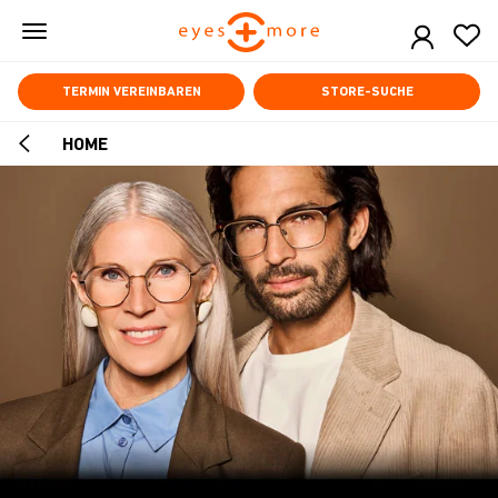
Skip
to
main
content
TERMIN VEREINBAREN
STORE-SUCHE
HOME
ARROW
BACK