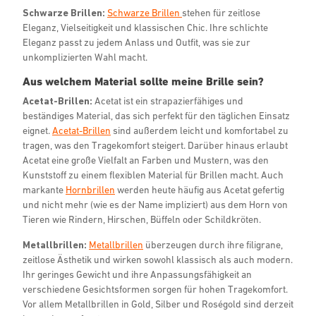
Schwarze Brillen:
Schwarze Brillen
stehen für zeitlose
Eleganz, Vielseitigkeit und klassischen Chic. Ihre schlichte
Eleganz passt zu jedem Anlass und Outfit, was sie zur
unkomplizierten Wahl macht.
Aus welchem Material sollte meine Brille sein?
Acetat-Brillen:
Acetat ist ein strapazierfähiges und
beständiges Material, das sich perfekt für den täglichen Einsatz
eignet.
Acetat-Brillen
sind außerdem leicht und komfortabel zu
tragen, was den Tragekomfort steigert. Darüber hinaus erlaubt
Acetat eine große Vielfalt an Farben und Mustern, was den
Kunststoff zu einem flexiblen Material für Brillen macht. Auch
markante
Hornbrillen
werden heute häufig aus Acetat gefertig
und nicht mehr (wie es der Name impliziert) aus dem Horn von
Tieren wie Rindern, Hirschen, Büffeln oder Schildkröten.
Metallbrillen:
Metallbrillen
überzeugen durch ihre filigrane,
zeitlose Ästhetik und wirken sowohl klassisch als auch modern.
Ihr geringes Gewicht und ihre Anpassungsfähigkeit an
verschiedene Gesichtsformen sorgen für hohen Tragekomfort.
Vor allem Metallbrillen in Gold, Silber und Roségold sind derzeit