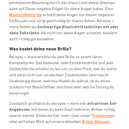
permanente Belastung durch das blaue Licht dieser Displays
kann auf Dauer negative Folgen für deine Augen haben. Eine
Blaulichtfilterbrille
schützt deine Augen vor diesen negativen
Einflüssen und sorgt gleichzeitig für klares Sehen. Bei eyes +
more findest du
hochwertige Blaulichtfilterbrillen mit oder
ohne Sehstärke
, die nicht nur deine Augen schonen, sondern
auch richtig gut aussehen.
Was kostet deine neue Brille?
Bei eyes + more erhältst du jede Brille zu einem fairen
Komplettpreis. Das bedeutet: Jede Einstärkenbrille und jede
Gleitsichtbrille erhältst du bei uns zu dem Preis, den du siehst
und wirst nicht von versteckten Zusatzkosten überrascht.
Unabhängig davon, welches Modell du wählst, ob du einen
zusätzlichen Blaulichtfilter möchtest oder welche Tönung du
bevorzugst.
Zusätzlich profitierst du bei eyes + more von
attraktiven Set-
Angeboten
, mit denen du beim Kauf mehrerer Brillen richtig
sparen kannst. Entdecke hier mehr über unser
Preiskonzept
oder wirf einen Blick auf unsere aktuellen
Brillen-Aktionen
.