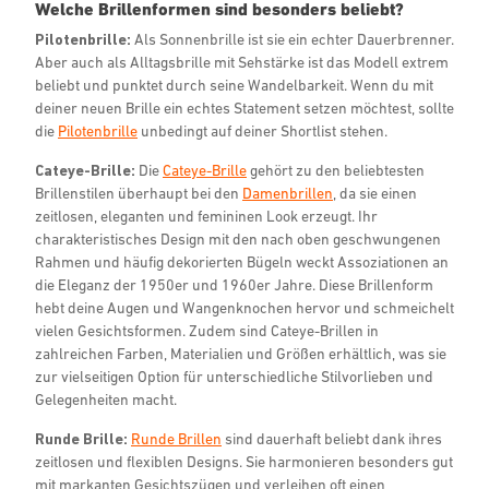
Welche Brillenformen sind besonders beliebt?
Pilotenbrille:
Als Sonnenbrille ist sie ein echter Dauerbrenner.
Aber auch als Alltagsbrille mit Sehstärke ist das Modell extrem
beliebt und punktet durch seine Wandelbarkeit. Wenn du mit
deiner neuen Brille ein echtes Statement setzen möchtest, sollte
die
Pilotenbrille
unbedingt auf deiner Shortlist stehen.
Cateye-Brille:
Die
Cateye-Brille
gehört zu den beliebtesten
Brillenstilen überhaupt bei den
Damenbrillen
, da sie einen
zeitlosen, eleganten und femininen Look erzeugt. Ihr
charakteristisches Design mit den nach oben geschwungenen
Rahmen und häufig dekorierten Bügeln weckt Assoziationen an
die Eleganz der 1950er und 1960er Jahre. Diese Brillenform
hebt deine Augen und Wangenknochen hervor und schmeichelt
vielen Gesichtsformen. Zudem sind Cateye-Brillen in
zahlreichen Farben, Materialien und Größen erhältlich, was sie
zur vielseitigen Option für unterschiedliche Stilvorlieben und
Gelegenheiten macht.
Runde Brille:
Runde Brillen
sind dauerhaft beliebt dank ihres
zeitlosen und flexiblen Designs. Sie harmonieren besonders gut
mit markanten Gesichtszügen und verleihen oft einen