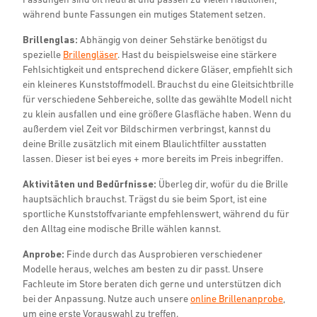
während bunte Fassungen ein mutiges Statement setzen.
Brillenglas:
Abhängig von deiner Sehstärke benötigst du
spezielle
Brillengläser
. Hast du beispielsweise eine stärkere
Fehlsichtigkeit und entsprechend dickere Gläser, empfiehlt sich
ein kleineres Kunststoffmodell. Brauchst du eine Gleitsichtbrille
für verschiedene Sehbereiche, sollte das gewählte Modell nicht
zu klein ausfallen und eine größere Glasfläche haben. Wenn du
außerdem viel Zeit vor Bildschirmen verbringst, kannst du
deine Brille zusätzlich mit einem Blaulichtfilter ausstatten
lassen. Dieser ist bei eyes + more bereits im Preis inbegriffen.
Aktivitäten und Bedürfnisse:
Überleg dir, wofür du die Brille
hauptsächlich brauchst. Trägst du sie beim Sport, ist eine
sportliche Kunststoffvariante empfehlenswert, während du für
den Alltag eine modische Brille wählen kannst.
Anprobe:
Finde durch das Ausprobieren verschiedener
Modelle heraus, welches am besten zu dir passt. Unsere
Fachleute im Store beraten dich gerne und unterstützen dich
bei der Anpassung. Nutze auch unsere
online Brillenanprobe
,
um eine erste Vorauswahl zu treffen.