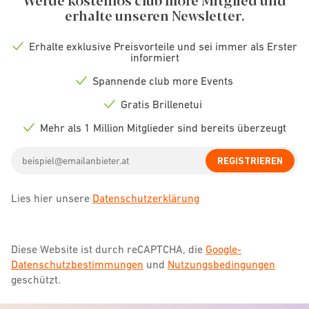
erhalte unseren Newsletter.
Erhalte exklusive Preisvorteile und sei immer als Erster
Check
informiert
icon
Spannende club more Events
Check
icon
Gratis Brillenetui
Check
icon
Mehr als 1 Million Mitglieder sind bereits überzeugt
Check
icon
Email
REGISTRIEREN
address
Lies hier unsere
Datenschutzerklärung
Diese Website ist durch reCAPTCHA, die
Google-
Datenschutzbestimmungen
und
Nutzungsbedingungen
geschützt.