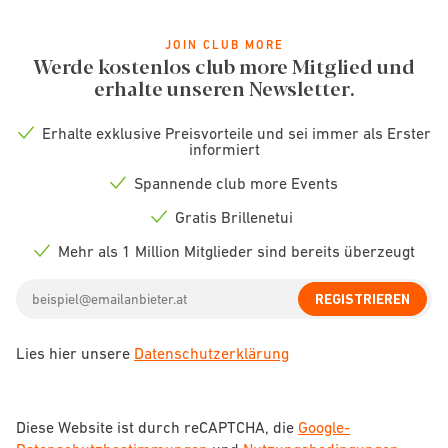
JOIN CLUB MORE
Werde kostenlos club more Mitglied und
erhalte unseren Newsletter.
Erhalte exklusive Preisvorteile und sei immer als Erster
Check
informiert
icon
Spannende club more Events
Check
icon
Gratis Brillenetui
Check
icon
Mehr als 1 Million Mitglieder sind bereits überzeugt
Check
icon
Email
REGISTRIEREN
address
Lies hier unsere
Datenschutzerklärung
Diese Website ist durch reCAPTCHA, die
Google-