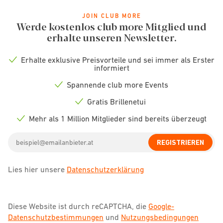
JOIN CLUB MORE
Werde kostenlos club more Mitglied und
erhalte unseren Newsletter.
Erhalte exklusive Preisvorteile und sei immer als Erster
Check
informiert
icon
Spannende club more Events
Check
icon
Gratis Brillenetui
Check
icon
Mehr als 1 Million Mitglieder sind bereits überzeugt
Check
icon
Email
REGISTRIEREN
address
Lies hier unsere
Datenschutzerklärung
Diese Website ist durch reCAPTCHA, die
Google-
Datenschutzbestimmungen
und
Nutzungsbedingungen