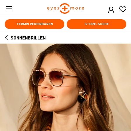
Skip
to
main
content
TERMIN VEREINBAREN
STORE-SUCHE
SONNENBRILLEN
ARROW
BACK