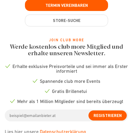
TERMIN VEREINBAREN
STORE-SUCHE
JOIN CLUB MORE
Werde kostenlos club more Mitglied und
erhalte unseren Newsletter.
Erhalte exklusive Preisvorteile und sei immer als Erster
Check
informiert
icon
Spannende club more Events
Check
icon
Gratis Brillenetui
Check
icon
Mehr als 1 Million Mitglieder sind bereits überzeugt
Check
icon
Email
REGISTRIEREN
address
Lies hier unsere
Datenschutzerklärung