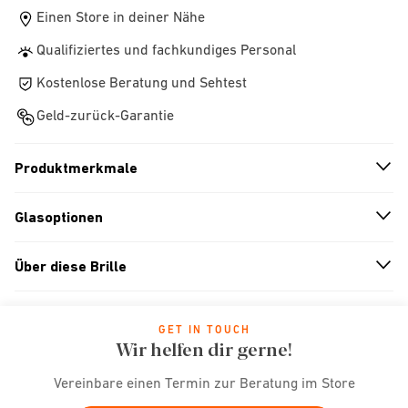
Einen Store in deiner Nähe
Qualifiziertes und fachkundiges Personal
Kostenlose Beratung und Sehtest
Geld-zurück-Garantie
Produktmerkmale
n
A
r
r
o
w
i
c
o
Glasoptionen
n
A
r
r
o
w
i
c
o
Über diese Brille
n
A
r
r
o
w
i
c
o
GET IN TOUCH
Wir helfen dir gerne!
Vereinbare einen Termin zur Beratung im Store