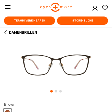
Skip
to
main
content
TERMIN VEREINBAREN
STORE-SUCHE
DAMENBRILLEN
ARROW
BACK
Brown