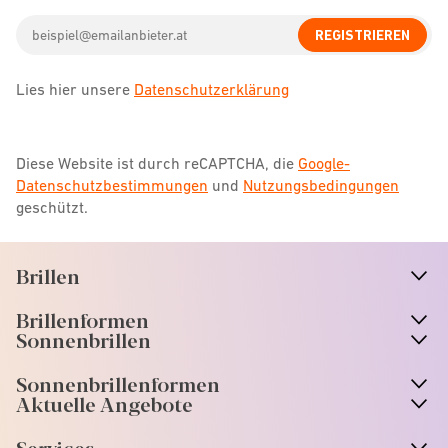
Check
icon
Email
REGISTRIEREN
address
Lies hier unsere
Datenschutzerklärung
Diese Website ist durch reCAPTCHA, die
Google-
Datenschutzbestimmungen
und
Nutzungsbedingungen
geschützt.
Brillen
n
A
r
r
o
w
i
c
o
Brillenformen
n
A
r
r
o
w
i
c
o
Sonnenbrillen
n
A
r
r
o
w
i
c
o
Sonnenbrillenformen
n
A
r
r
o
w
i
c
o
Aktuelle Angebote
n
A
r
r
o
w
i
c
o
Services