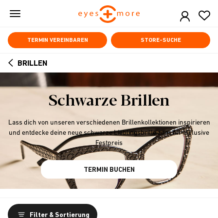
Skip
to
main
content
TERMIN VEREINBAREN
STORE-SUCHE
BRILLEN
ARROW
BACK
Schwarze Brillen
Lass dich von unseren verschiedenen Brillenkollektionen inspirieren
und entdecke deine neue schwarze Lieblingsbrille zum All-inclusive
Festpreis
TERMIN BUCHEN
Filter & Sortierung