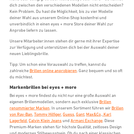
dich zwischen den verschiedenen Modellen nicht entscheiden?
Kein Problem. Du hast die Möglichkeit, bis zu vier Modelle
deiner Wahl aus unserem Online-Shop kostenfrei und
unverbindlich in einen eyes + more Store deiner Wahl zur
Anprobe liefern zu lassen.
Unsere Mitarbeiter:innen stehen dir gerne mit ihrer Expertise
zur Verfügung und unterstützen dich bei der Auswahl deiner
neuen Lieblingsbrille.
Tipp: Um schon eine Vorauswahl zu treffen, kannst du
zahlreiche
Brillen online anprobieren
. Ganz bequem und so oft
du möchtest.
Markenbrillen bei eyes + more
Bei eyes + more findest du nicht nur eine große Auswahl an
eigenen Brillenmodellen, sondern auch exklusive
Brillen
renommierter Marken
. In unserem Sortiment führen wir
Brillen
von Ray-Ban
,
Tommy Hilfiger
,
Guess
,
Gant
,
Max&Co
.,
Karl
Lagerfeld
,
Calvin Klein Jeans
und
Armani Exchange
. Diese
Premium-Marken stehen für höchste Qualität, zeitloses Design
und modernes Stilbewusstsein. Ob du nach einer klassischen