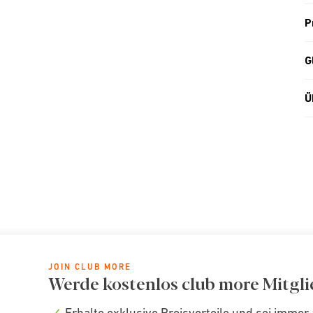
P
G
Ü
JOIN CLUB MORE
Werde kostenlos club more Mitgli
Erhalte exklusive Preisvorteile und sei immer 