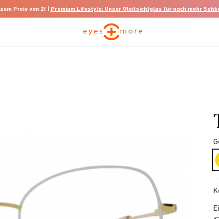
 zum Preis von 2! |
Premium Lifestyle: Unser Gleitsichtglas für noch mehr Seh
G
K
E