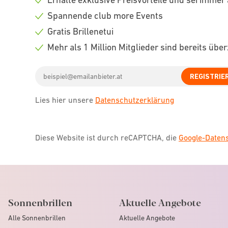
Check
Spannende club more Events
icon
Check
Gratis Brillenetui
icon
Check
Mehr als 1 Million Mitglieder sind bereits übe
icon
Check
Email
icon
REGISTRIE
address
Lies hier unsere
Datenschutzerklärung
Diese Website ist durch reCAPTCHA, die
Google-Date
Sonnenbrillen
Aktuelle Angebote
Alle Sonnenbrillen
Aktuelle Angebote