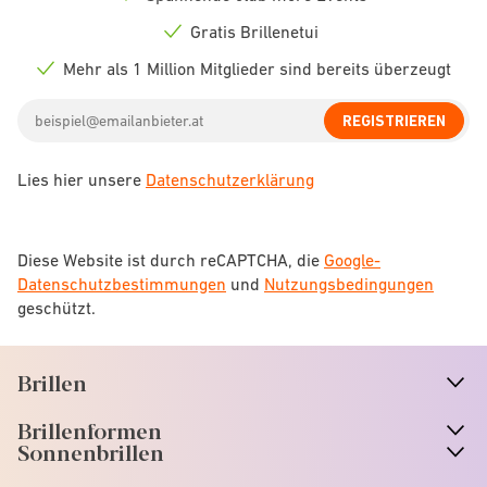
Check
icon
Gratis Brillenetui
Check
icon
Mehr als 1 Million Mitglieder sind bereits überzeugt
Check
icon
Email
REGISTRIEREN
address
Lies hier unsere
Datenschutzerklärung
Diese Website ist durch reCAPTCHA, die
Google-
Datenschutzbestimmungen
und
Nutzungsbedingungen
geschützt.
Brillen
n
A
r
r
o
w
i
c
o
Brillenformen
n
A
r
r
o
w
i
c
o
Sonnenbrillen
n
A
r
r
o
w
i
c
o