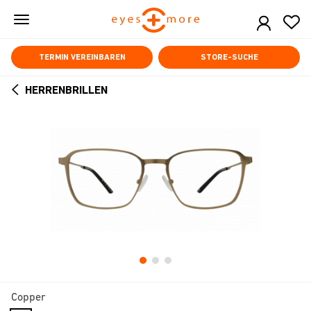
Skip
to
main
content
TERMIN VEREINBAREN
STORE-SUCHE
HERRENBRILLEN
ARROW
BACK
Copper