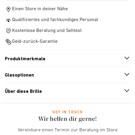
Einen Store in deiner Nähe
Qualifiziertes und fachkundiges Personal
Kostenlose Beratung und Sehtest
Geld-zurück-Garantie
Produktmerkmale
n
A
r
r
o
w
i
c
o
Glasoptionen
n
A
r
r
o
w
i
c
o
Über diese Brille
n
A
r
r
o
w
i
c
o
GET IN TOUCH
Wir helfen dir gerne!
Vereinbare einen Termin zur Beratung im Store