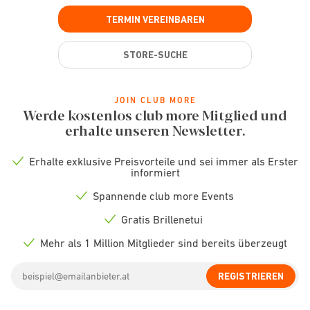
TERMIN VEREINBAREN
STORE-SUCHE
JOIN CLUB MORE
Werde kostenlos club more Mitglied und
erhalte unseren Newsletter.
Erhalte exklusive Preisvorteile und sei immer als Erster
Check
informiert
icon
Spannende club more Events
Check
icon
Gratis Brillenetui
Check
icon
Mehr als 1 Million Mitglieder sind bereits überzeugt
Check
icon
Email
REGISTRIEREN
address