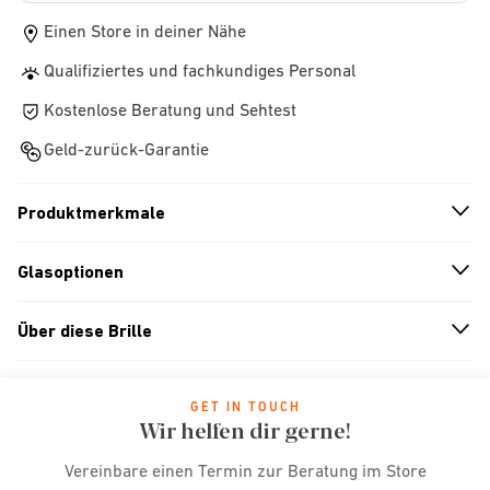
Einen Store in deiner Nähe
Qualifiziertes und fachkundiges Personal
Kostenlose Beratung und Sehtest
Geld-zurück-Garantie
Produktmerkmale
n
A
r
r
o
w
i
c
o
Glasoptionen
n
A
r
r
o
w
i
c
o
Über diese Brille
n
A
r
r
o
w
i
c
o
GET IN TOUCH
Wir helfen dir gerne!
Vereinbare einen Termin zur Beratung im Store