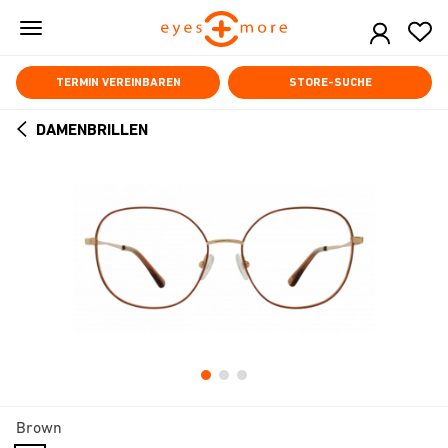
Skip
to
main
content
TERMIN VEREINBAREN
STORE-SUCHE
DAMENBRILLEN
ARROW
BACK
Brown