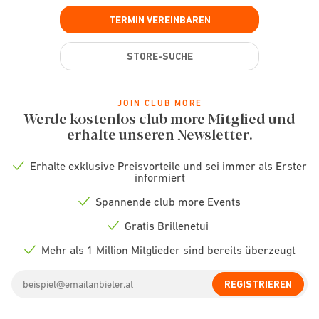
TERMIN VEREINBAREN
STORE-SUCHE
JOIN CLUB MORE
Werde kostenlos club more Mitglied und
erhalte unseren Newsletter.
Erhalte exklusive Preisvorteile und sei immer als Erster
Check
informiert
icon
Spannende club more Events
Check
icon
Gratis Brillenetui
Check
icon
Mehr als 1 Million Mitglieder sind bereits überzeugt
Check
icon
Email
REGISTRIEREN
address