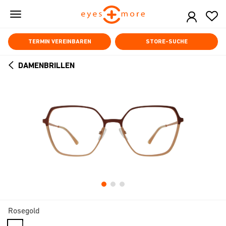
Skip
to
main
content
TERMIN VEREINBAREN
STORE-SUCHE
DAMENBRILLEN
ARROW
BACK
Rosegold