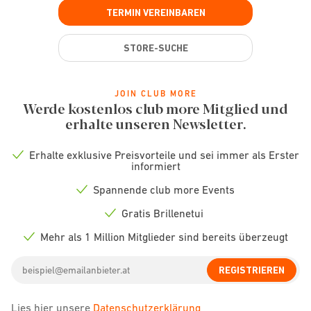
TERMIN VEREINBAREN
STORE-SUCHE
JOIN CLUB MORE
Werde kostenlos club more Mitglied und
erhalte unseren Newsletter.
Erhalte exklusive Preisvorteile und sei immer als Erster
Check
informiert
icon
Spannende club more Events
Check
icon
Gratis Brillenetui
Check
icon
Mehr als 1 Million Mitglieder sind bereits überzeugt
Check
icon
Email
REGISTRIEREN
address
Lies hier unsere
Datenschutzerklärung