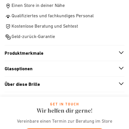
Einen Store in deiner Nähe
Qualifiziertes und fachkundiges Personal
Kostenlose Beratung und Sehtest
Geld-zurück-Garantie
Produktmerkmale
n
A
r
r
o
w
i
c
o
Glasoptionen
n
A
r
r
o
w
i
c
o
Über diese Brille
n
A
r
r
o
w
i
c
o
GET IN TOUCH
Wir helfen dir gerne!
Vereinbare einen Termin zur Beratung im Store