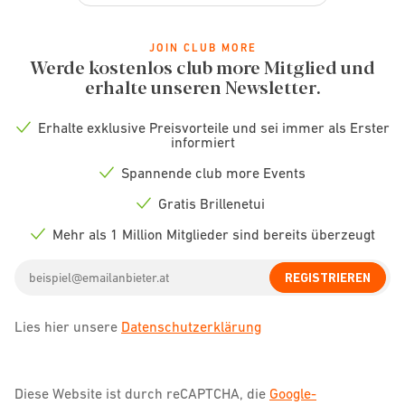
JOIN CLUB MORE
Werde kostenlos club more Mitglied und
erhalte unseren Newsletter.
Erhalte exklusive Preisvorteile und sei immer als Erster
Check
informiert
icon
Spannende club more Events
Check
icon
Gratis Brillenetui
Check
icon
Mehr als 1 Million Mitglieder sind bereits überzeugt
Check
icon
Email
REGISTRIEREN
address
Lies hier unsere
Datenschutzerklärung
Diese Website ist durch reCAPTCHA, die
Google-