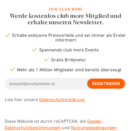
JOIN CLUB MORE
Werde kostenlos club more Mitglied und
erhalte unseren Newsletter.
Erhalte exklusive Preisvorteile und sei immer als Erster
Check
informiert
icon
Spannende club more Events
Check
icon
Gratis Brillenetui
Check
icon
Mehr als 1 Million Mitglieder sind bereits überzeugt
Check
icon
Email
REGISTRIEREN
address
Lies hier unsere
Datenschutzerklärung
Diese Website ist durch reCAPTCHA, die
Google-
Datenschutzbestimmungen
und
Nutzungsbedingungen