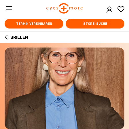
Skip
to
main
content
TERMIN VEREINBAREN
STORE-SUCHE
BRILLEN
ARROW
BACK