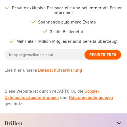
Erhalte exklusive Preisvorteile und sei immer als Erster
Check
informiert
icon
Spannende club more Events
Check
icon
Gratis Brillenetui
Check
icon
Mehr als 1 Million Mitglieder sind bereits überzeugt
Check
icon
Email
REGISTRIEREN
address
Lies hier unsere
Datenschutzerklärung
Diese Website ist durch reCAPTCHA, die
Google-
Datenschutzbestimmungen
und
Nutzungsbedingungen
geschützt.
Brillen
n