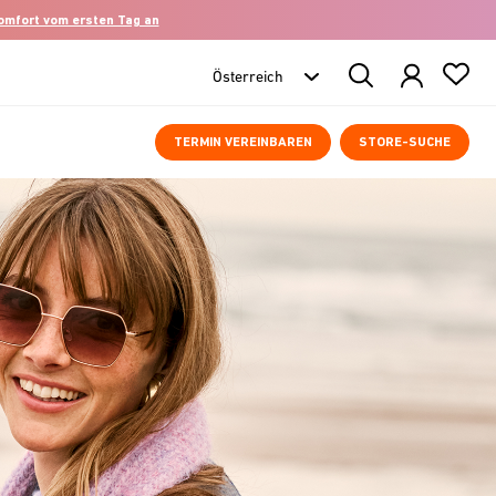
komfort vom ersten Tag an
Search
Products
TERMIN VEREINBAREN
STORE-SUCHE