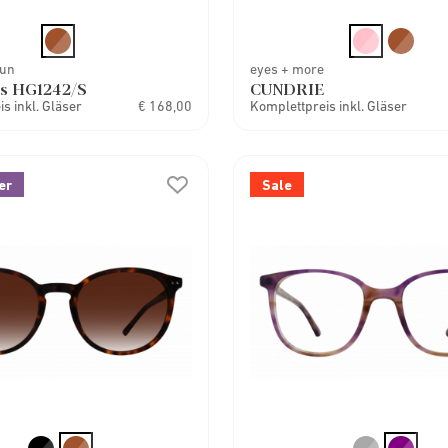
Sun
eyes + more
s HG1242/S
CUNDRIE
s inkl. Gläser
€ 168,00
Komplettpreis inkl. Gläser
er
Sale