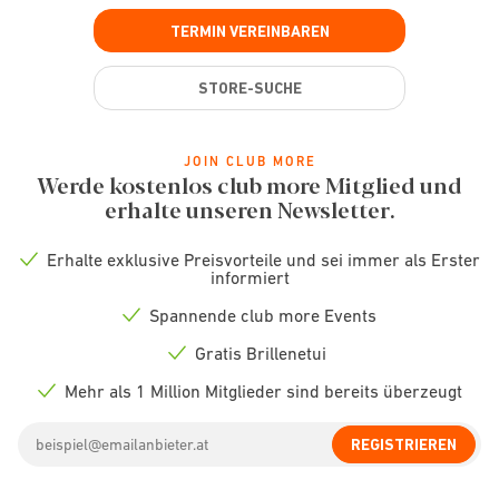
TERMIN VEREINBAREN
STORE-SUCHE
JOIN CLUB MORE
Werde kostenlos club more Mitglied und
erhalte unseren Newsletter.
Erhalte exklusive Preisvorteile und sei immer als Erster
Check
informiert
icon
Spannende club more Events
Check
icon
Gratis Brillenetui
Check
icon
Mehr als 1 Million Mitglieder sind bereits überzeugt
Check
icon
Email
REGISTRIEREN
address