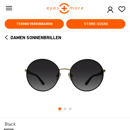
Skip
to
main
content
TERMIN VEREINBAREN
STORE-SUCHE
DAMEN SONNENBRILLEN
ARROW
BACK
Black