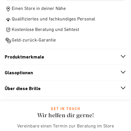
Einen Store in deiner Nähe
Qualifiziertes und fachkundiges Personal
Kostenlose Beratung und Sehtest
Geld-zurück-Garantie
Produktmerkmale
n
A
r
r
o
w
i
c
o
Glasoptionen
n
A
r
r
o
w
i
c
o
Über diese Brille
n
A
r
r
o
w
i
c
o
GET IN TOUCH
Wir helfen dir gerne!
Vereinbare einen Termin zur Beratung im Store