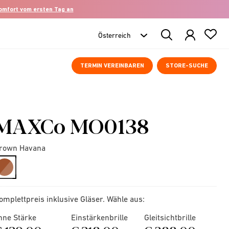
komfort vom ersten Tag an
Search
Products
TERMIN VEREINBAREN
STORE-SUCHE
MAXCo MO0138
rown Havana
selected
omplettpreis inklusive Gläser. Wähle aus:
hne Stärke
Einstärkenbrille
Gleitsichtbrille