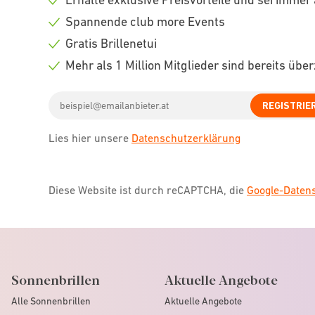
Check
Spannende club more Events
icon
Check
Gratis Brillenetui
icon
Check
Mehr als 1 Million Mitglieder sind bereits übe
icon
Check
Email
icon
REGISTRIE
address
Lies hier unsere
Datenschutzerklärung
Diese Website ist durch reCAPTCHA, die
Google-Date
Sonnenbrillen
Aktuelle Angebote
Alle Sonnenbrillen
Aktuelle Angebote