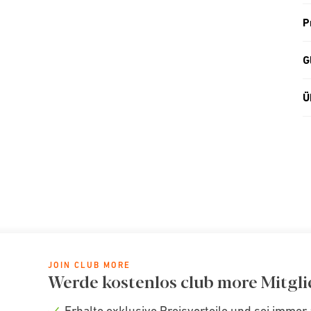
P
G
Ü
JOIN CLUB MORE
Werde kostenlos club more Mitgli
Erhalte exklusive Preisvorteile und sei immer 