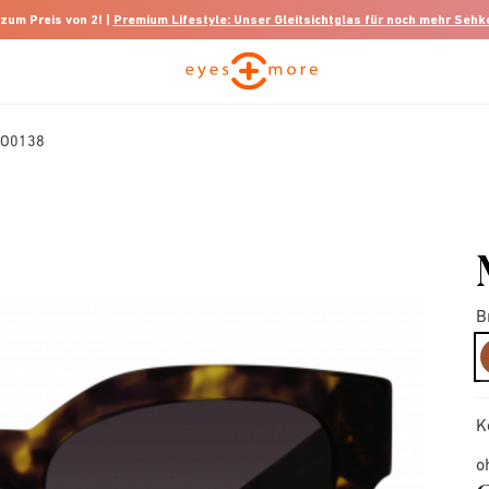
 zum Preis von 2! |
Premium Lifestyle: Unser Gleitsichtglas für noch mehr Seh
MO0138
B
K
o