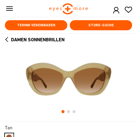
Skip
to
main
content
TERMIN VEREINBAREN
STORE-SUCHE
DAMEN SONNENBRILLEN
ARROW
BACK
Tan