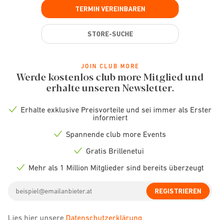
TERMIN VEREINBAREN
STORE-SUCHE
JOIN CLUB MORE
Werde kostenlos club more Mitglied und
erhalte unseren Newsletter.
Erhalte exklusive Preisvorteile und sei immer als Erster
Check
informiert
icon
Spannende club more Events
Check
icon
Gratis Brillenetui
Check
icon
Mehr als 1 Million Mitglieder sind bereits überzeugt
Check
icon
Email
REGISTRIEREN
address
Lies hier unsere
Datenschutzerklärung