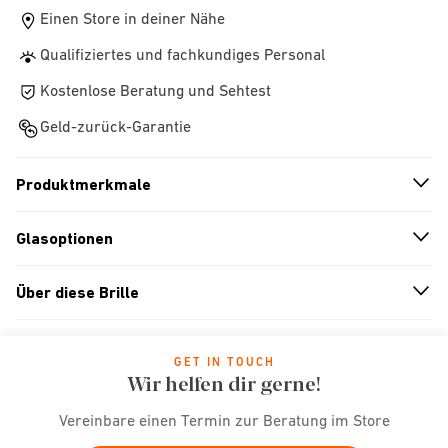
Einen Store in deiner Nähe
Qualifiziertes und fachkundiges Personal
Kostenlose Beratung und Sehtest
Geld-zurück-Garantie
Produktmerkmale
n
A
r
r
o
w
i
c
o
Glasoptionen
n
A
r
r
o
w
i
c
o
Über diese Brille
n
A
r
r
o
w
i
c
o
GET IN TOUCH
Wir helfen dir gerne!
Vereinbare einen Termin zur Beratung im Store