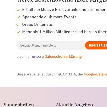
Erhalte exklusive Preisvorteile und sei immer 
Check
Spannende club more Events
icon
Check
Gratis Brillenetui
icon
Check
Mehr als 1 Million Mitglieder sind bereits übe
icon
Check
Email
icon
REGISTRIE
address
Lies hier unsere
Datenschutzerklärung
Diese Website ist durch reCAPTCHA, die
Google-Date
Sonnenbrillen
Aktuelle Angebote