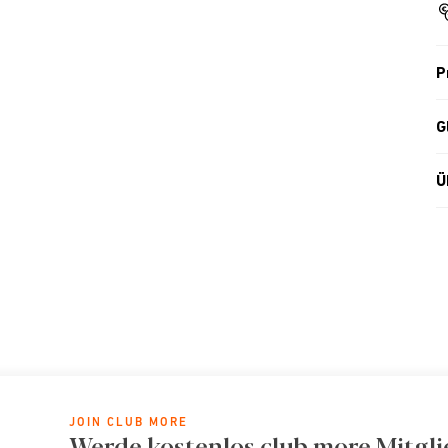
P
G
Ü
JOIN CLUB MORE
Werde kostenlos club more Mitgli