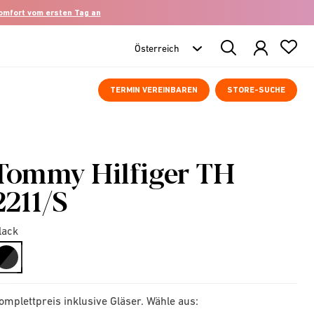
komfort vom ersten Tag an
Search
Products
TERMIN VEREINBAREN
STORE-SUCHE
Tommy Hilfiger TH
2211/S
lack
selected
omplettpreis inklusive Gläser. Wähle aus: