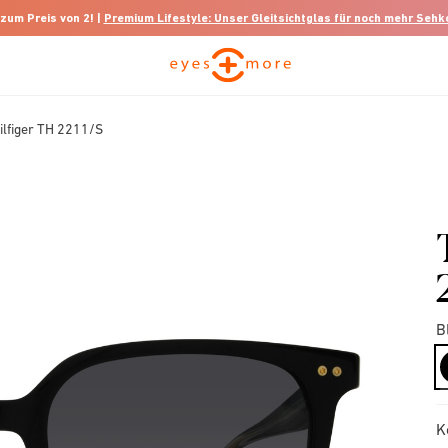
 zum Preis von 2! |
Premium Lifestyle: Unser Gleitsichtglas für noch mehr Seh
lfiger TH 2211/S
B
K