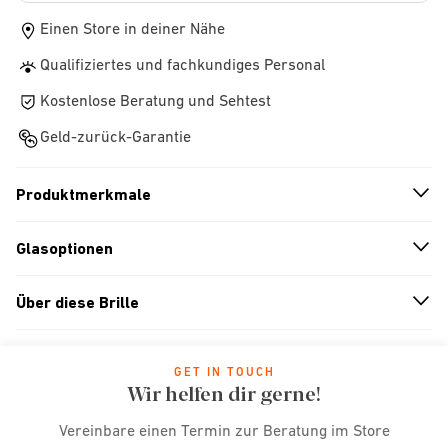
Einen Store in deiner Nähe
Qualifiziertes und fachkundiges Personal
Kostenlose Beratung und Sehtest
Geld-zurück-Garantie
Produktmerkmale
n
A
r
r
o
w
i
c
o
Glasoptionen
n
A
r
r
o
w
i
c
o
Über diese Brille
n
A
r
r
o
w
i
c
o
GET IN TOUCH
Wir helfen dir gerne!
Vereinbare einen Termin zur Beratung im Store