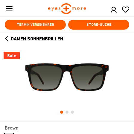
Skip
to
main
content
TERMIN VEREINBAREN
STORE-SUCHE
DAMEN SONNENBRILLEN
ARROW
BACK
Sale
Brown