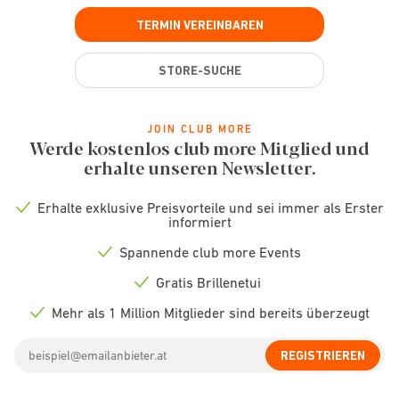
TERMIN VEREINBAREN
STORE-SUCHE
JOIN CLUB MORE
Werde kostenlos club more Mitglied und
erhalte unseren Newsletter.
Erhalte exklusive Preisvorteile und sei immer als Erster
Check
informiert
icon
Spannende club more Events
Check
icon
Gratis Brillenetui
Check
icon
Mehr als 1 Million Mitglieder sind bereits überzeugt
Check
icon
Email
REGISTRIEREN
address