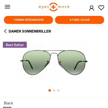
Skip
to
main
content
TERMIN VEREINBAREN
STORE-SUCHE
DAMEN SONNENBRILLEN
ARROW
BACK
Best Seller
Black