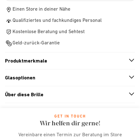
Einen Store in deiner Nähe
Qualifiziertes und fachkundiges Personal
Kostenlose Beratung und Sehtest
Geld-zurück-Garantie
Produktmerkmale
n
A
r
r
o
w
i
c
o
Glasoptionen
n
A
r
r
o
w
i
c
o
Über diese Brille
n
A
r
r
o
w
i
c
o
GET IN TOUCH
Wir helfen dir gerne!
Vereinbare einen Termin zur Beratung im Store