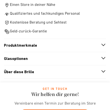
Einen Store in deiner Nähe
Qualifiziertes und fachkundiges Personal
Kostenlose Beratung und Sehtest
Geld-zurück-Garantie
Produktmerkmale
n
A
r
r
o
w
i
c
o
Glasoptionen
n
A
r
r
o
w
i
c
o
Über diese Brille
n
A
r
r
o
w
i
c
o
GET IN TOUCH
Wir helfen dir gerne!
Vereinbare einen Termin zur Beratung im Store