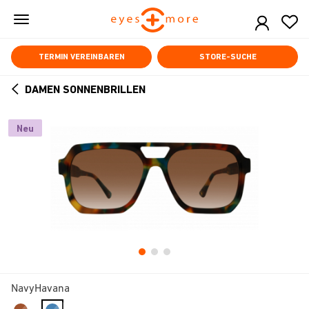
Skip
to
main
content
TERMIN VEREINBAREN
STORE-SUCHE
DAMEN SONNENBRILLEN
ARROW
BACK
Neu
NavyHavana