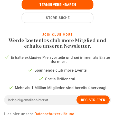
TERMIN VEREINBAREN
STORE-SUCHE
JOIN CLUB MORE
Werde kostenlos club more Mitglied und
erhalte unseren Newsletter.
Erhalte exklusive Preisvorteile und sei immer als Erster
Check
informiert
icon
Spannende club more Events
Check
icon
Gratis Brillenetui
Check
icon
Mehr als 1 Million Mitglieder sind bereits überzeugt
Check
icon
Email
REGISTRIEREN
address
Lies hier unsere
Datenschutzerklärung