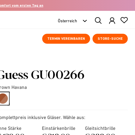
komfort vom ersten Tag an
Search
Products
TERMIN VEREINBAREN
STORE-SUCHE
Guess GU00266
rown Havana
selected
omplettpreis inklusive Gläser. Wähle aus:
hne Stärke
Einstärkenbrille
Gleitsichtbrille