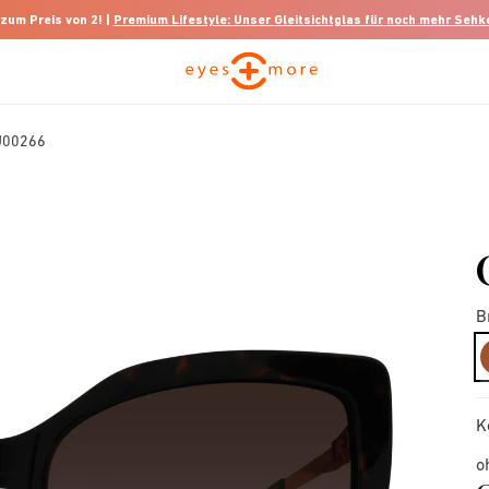
 zum Preis von 2! |
Premium Lifestyle: Unser Gleitsichtglas für noch mehr Seh
U00266
B
K
o