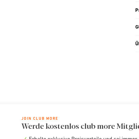
P
G
Ü
JOIN CLUB MORE
Werde kostenlos club more Mitgli
Erhalte exklusive Preisvorteile und sei immer 