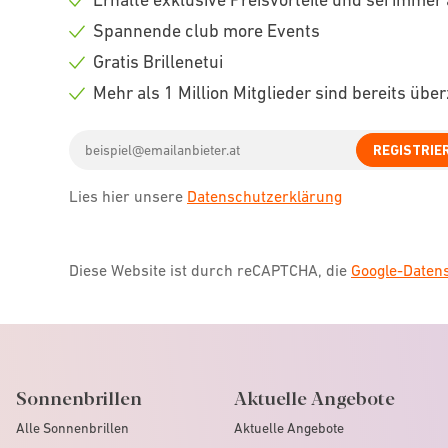
Check
Spannende club more Events
icon
Check
Gratis Brillenetui
icon
Check
Mehr als 1 Million Mitglieder sind bereits übe
icon
Check
Email
icon
REGISTRIE
address
Lies hier unsere
Datenschutzerklärung
Diese Website ist durch reCAPTCHA, die
Google-Date
Sonnenbrillen
Aktuelle Angebote
Alle Sonnenbrillen
Aktuelle Angebote