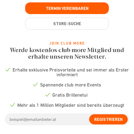
TERMIN VEREINBAREN
STORE-SUCHE
JOIN CLUB MORE
Werde kostenlos club more Mitglied und
erhalte unseren Newsletter.
Erhalte exklusive Preisvorteile und sei immer als Erster
Check
informiert
icon
Spannende club more Events
Check
icon
Gratis Brillenetui
Check
icon
Mehr als 1 Million Mitglieder sind bereits überzeugt
Check
icon
Email
REGISTRIEREN
address