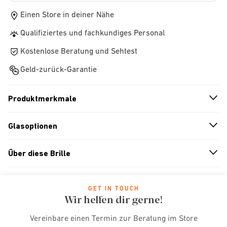
Einen Store in deiner Nähe
Qualifiziertes und fachkundiges Personal
Kostenlose Beratung und Sehtest
Geld-zurück-Garantie
Produktmerkmale
n
A
r
r
o
w
i
c
o
Glasoptionen
n
A
r
r
o
w
i
c
o
Über diese Brille
n
A
r
r
o
w
i
c
o
GET IN TOUCH
Wir helfen dir gerne!
Vereinbare einen Termin zur Beratung im Store