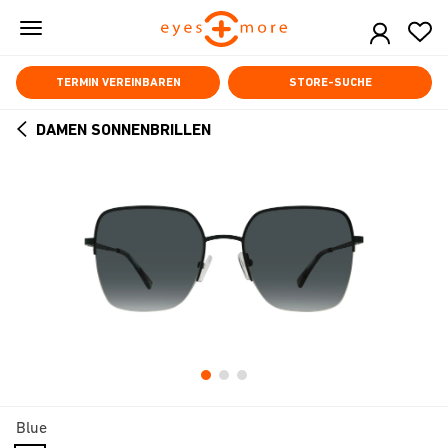
Skip
to
main
content
TERMIN VEREINBAREN
STORE-SUCHE
DAMEN SONNENBRILLEN
ARROW
BACK
Blue