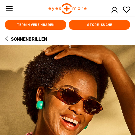
Skip
to
main
content
TERMIN VEREINBAREN
STORE-SUCHE
SONNENBRILLEN
ARROW
BACK