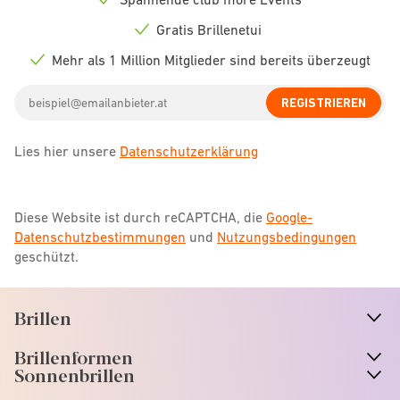
Check
icon
Gratis Brillenetui
Check
icon
Mehr als 1 Million Mitglieder sind bereits überzeugt
Check
icon
Email
REGISTRIEREN
address
Lies hier unsere
Datenschutzerklärung
Diese Website ist durch reCAPTCHA, die
Google-
Datenschutzbestimmungen
und
Nutzungsbedingungen
geschützt.
Brillen
n
A
r
r
o
w
i
c
o
Brillenformen
n
A
r
r
o
w
i
c
o
Sonnenbrillen
n
A
r
r
o
w
i
c
o