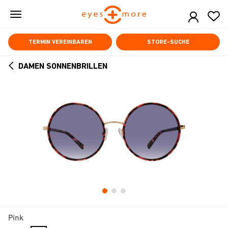
Skip
to
main
content
TERMIN VEREINBAREN
STORE-SUCHE
DAMEN SONNENBRILLEN
ARROW
BACK
Pink