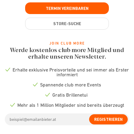
TERMIN VEREINBAREN
STORE-SUCHE
JOIN CLUB MORE
Werde kostenlos club more Mitglied und
erhalte unseren Newsletter.
Erhalte exklusive Preisvorteile und sei immer als Erster
Check
informiert
icon
Spannende club more Events
Check
icon
Gratis Brillenetui
Check
icon
Mehr als 1 Million Mitglieder sind bereits überzeugt
Check
icon
Email
REGISTRIEREN
address