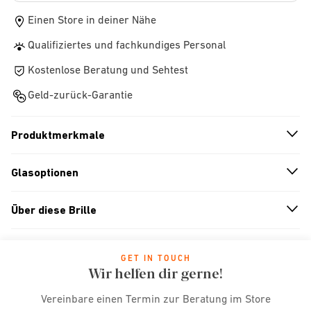
Einen Store in deiner Nähe
Qualifiziertes und fachkundiges Personal
Kostenlose Beratung und Sehtest
Geld-zurück-Garantie
Produktmerkmale
n
A
r
r
o
w
i
c
o
Glasoptionen
n
A
r
r
o
w
i
c
o
Über diese Brille
n
A
r
r
o
w
i
c
o
GET IN TOUCH
Wir helfen dir gerne!
Vereinbare einen Termin zur Beratung im Store