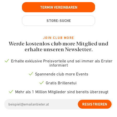
TERMIN VEREINBAREN
STORE-SUCHE
JOIN CLUB MORE
Werde kostenlos club more Mitglied und
erhalte unseren Newsletter.
Erhalte exklusive Preisvorteile und sei immer als Erster
Check
informiert
icon
Spannende club more Events
Check
icon
Gratis Brillenetui
Check
icon
Mehr als 1 Million Mitglieder sind bereits überzeugt
Check
icon
Email
REGISTRIEREN
address