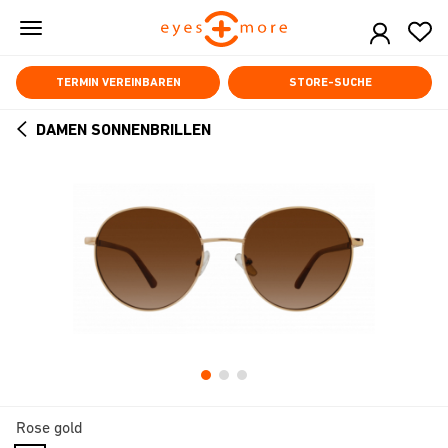
Skip
to
main
content
TERMIN VEREINBAREN
STORE-SUCHE
DAMEN SONNENBRILLEN
ARROW
BACK
Rose gold