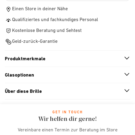
Einen Store in deiner Nähe
Qualifiziertes und fachkundiges Personal
Kostenlose Beratung und Sehtest
Geld-zurück-Garantie
Produktmerkmale
n
A
r
r
o
w
i
c
o
Glasoptionen
n
A
r
r
o
w
i
c
o
Über diese Brille
n
A
r
r
o
w
i
c
o
GET IN TOUCH
Wir helfen dir gerne!
Vereinbare einen Termin zur Beratung im Store