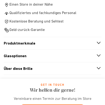
Einen Store in deiner Nähe
Qualifiziertes und fachkundiges Personal
Kostenlose Beratung und Sehtest
Geld-zurück-Garantie
Produktmerkmale
n
A
r
r
o
w
i
c
o
Glasoptionen
n
A
r
r
o
w
i
c
o
Über diese Brille
n
A
r
r
o
w
i
c
o
GET IN TOUCH
Wir helfen dir gerne!
Vereinbare einen Termin zur Beratung im Store