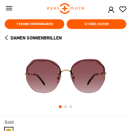
Skip
to
main
content
TERMIN VEREINBAREN
STORE-SUCHE
DAMEN SONNENBRILLEN
ARROW
BACK
Gold