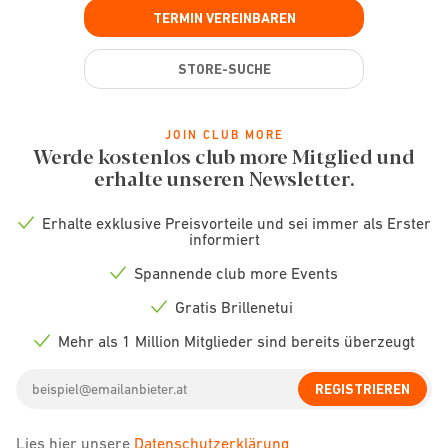
TERMIN VEREINBAREN
STORE-SUCHE
JOIN CLUB MORE
Werde kostenlos club more Mitglied und
erhalte unseren Newsletter.
Erhalte exklusive Preisvorteile und sei immer als Erster
Check
informiert
icon
Spannende club more Events
Check
icon
Gratis Brillenetui
Check
icon
Mehr als 1 Million Mitglieder sind bereits überzeugt
Check
icon
Email
REGISTRIEREN
address
Lies hier unsere
Datenschutzerklärung