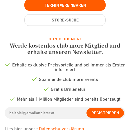
TERMIN VEREINBAREN
STORE-SUCHE
JOIN CLUB MORE
Werde kostenlos club more Mitglied und
erhalte unseren Newsletter.
Erhalte exklusive Preisvorteile und sei immer als Erster
Check
informiert
icon
Spannende club more Events
Check
icon
Gratis Brillenetui
Check
icon
Mehr als 1 Million Mitglieder sind bereits überzeugt
Check
icon
Email
REGISTRIEREN
address
Lies hier unsere
Datenschutzerklärung