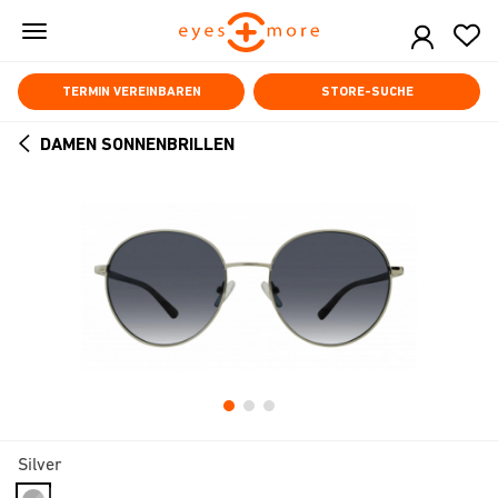
Skip
to
main
content
TERMIN VEREINBAREN
STORE-SUCHE
DAMEN SONNENBRILLEN
ARROW
BACK
Silver