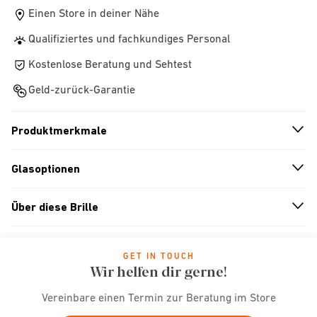
Einen Store in deiner Nähe
Qualifiziertes und fachkundiges Personal
Kostenlose Beratung und Sehtest
Geld-zurück-Garantie
Produktmerkmale
n
A
r
r
o
w
i
c
o
Glasoptionen
n
A
r
r
o
w
i
c
o
Über diese Brille
n
A
r
r
o
w
i
c
o
GET IN TOUCH
Wir helfen dir gerne!
Vereinbare einen Termin zur Beratung im Store