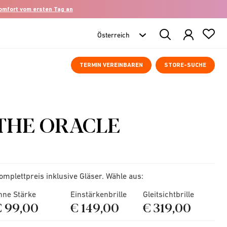
komfort vom ersten Tag an
Search
Products
TERMIN VEREINBAREN
STORE-SUCHE
THE ORACLE
omplettpreis inklusive Gläser. Wähle aus:
hne Stärke
Einstärkenbrille
Gleitsichtbrille
€ 99,00
€ 149,00
€ 319,00