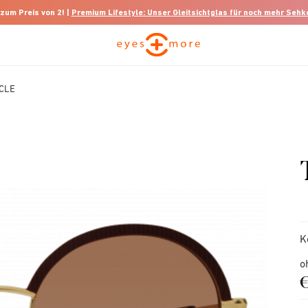
 zum Preis von 2! |
Premium Lifestyle: Unser Gleitsichtglas für noch mehr Seh
CLE
K
o