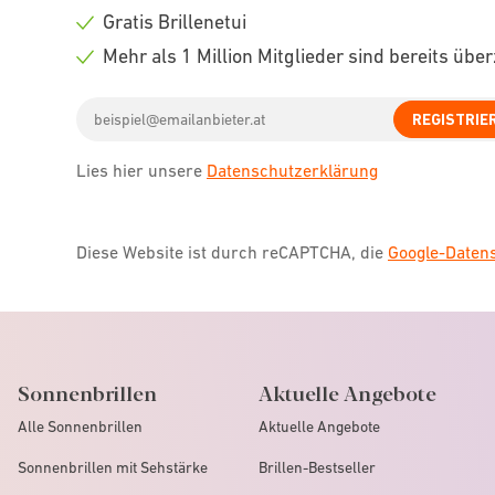
icon
Check
Gratis Brillenetui
icon
Check
Mehr als 1 Million Mitglieder sind bereits übe
icon
Check
Email
icon
REGISTRIE
address
Lies hier unsere
Datenschutzerklärung
Diese Website ist durch reCAPTCHA, die
Google-Date
Sonnenbrillen
Aktuelle Angebote
Alle Sonnenbrillen
Aktuelle Angebote
Sonnenbrillen mit Sehstärke
Brillen-Bestseller