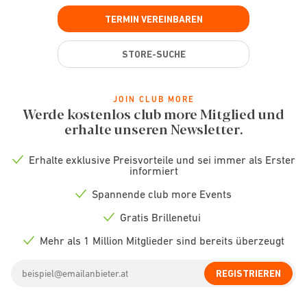
TERMIN VEREINBAREN
STORE-SUCHE
JOIN CLUB MORE
Werde kostenlos club more Mitglied und
erhalte unseren Newsletter.
Erhalte exklusive Preisvorteile und sei immer als Erster
Check
informiert
icon
Spannende club more Events
Check
icon
Gratis Brillenetui
Check
icon
Mehr als 1 Million Mitglieder sind bereits überzeugt
Check
icon
Email
REGISTRIEREN
address