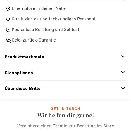
Einen Store in deiner Nähe
Qualifiziertes und fachkundiges Personal
Kostenlose Beratung und Sehtest
Geld-zurück-Garantie
Produktmerkmale
n
A
r
r
o
w
i
c
o
Glasoptionen
n
A
r
r
o
w
i
c
o
Über diese Brille
n
A
r
r
o
w
i
c
o
GET IN TOUCH
Wir helfen dir gerne!
Vereinbare einen Termin zur Beratung im Store