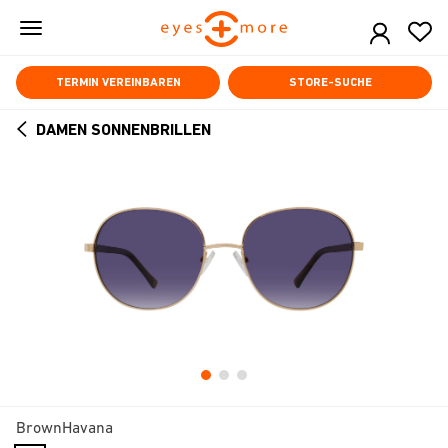
Skip
to
main
content
TERMIN VEREINBAREN
STORE-SUCHE
DAMEN SONNENBRILLEN
ARROW
BACK
BrownHavana