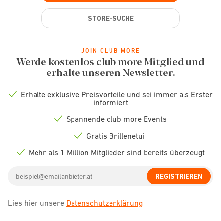
STORE-SUCHE
JOIN CLUB MORE
Werde kostenlos club more Mitglied und
erhalte unseren Newsletter.
Erhalte exklusive Preisvorteile und sei immer als Erster
Check
informiert
icon
Spannende club more Events
Check
icon
Gratis Brillenetui
Check
icon
Mehr als 1 Million Mitglieder sind bereits überzeugt
Check
icon
Email
REGISTRIEREN
address
Lies hier unsere
Datenschutzerklärung