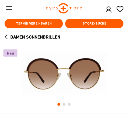
Skip
to
main
content
TERMIN VEREINBAREN
STORE-SUCHE
DAMEN SONNENBRILLEN
ARROW
BACK
Neu