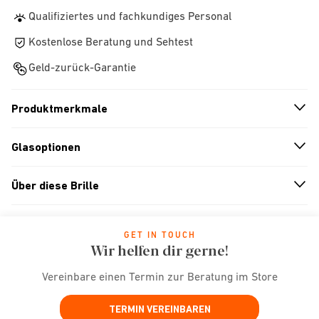
Qualifiziertes und fachkundiges Personal
Kostenlose Beratung und Sehtest
Geld-zurück-Garantie
Produktmerkmale
n
A
r
r
o
w
i
c
o
Glasoptionen
n
A
r
r
o
w
i
c
o
Über diese Brille
n
A
r
r
o
w
i
c
o
GET IN TOUCH
Wir helfen dir gerne!
Vereinbare einen Termin zur Beratung im Store
TERMIN VEREINBAREN