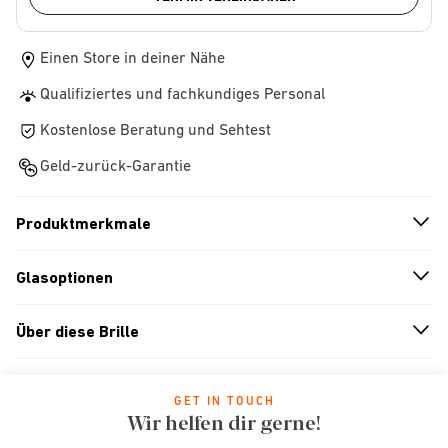
Einen Store in deiner Nähe
Qualifiziertes und fachkundiges Personal
Kostenlose Beratung und Sehtest
Geld-zurück-Garantie
Produktmerkmale
n
A
r
r
o
w
i
c
o
Glasoptionen
n
A
r
r
o
w
i
c
o
Über diese Brille
n
A
r
r
o
w
i
c
o
GET IN TOUCH
Wir helfen dir gerne!