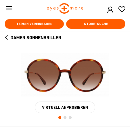
Skip
to
main
content
TERMIN VEREINBAREN
STORE-SUCHE
DAMEN SONNENBRILLEN
ARROW
BACK
VIRTUELL ANPROBIEREN