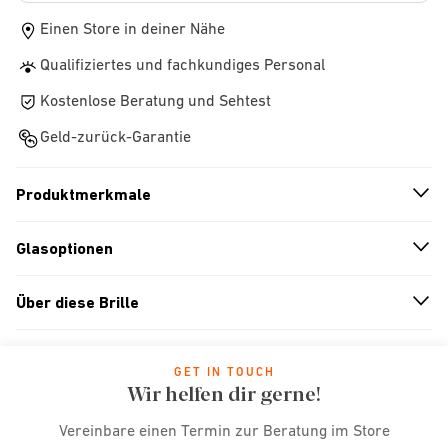
Einen Store in deiner Nähe
Qualifiziertes und fachkundiges Personal
Kostenlose Beratung und Sehtest
Geld-zurück-Garantie
Produktmerkmale
n
A
r
r
o
w
i
c
o
Glasoptionen
n
A
r
r
o
w
i
c
o
Über diese Brille
n
A
r
r
o
w
i
c
o
GET IN TOUCH
Wir helfen dir gerne!
Vereinbare einen Termin zur Beratung im Store