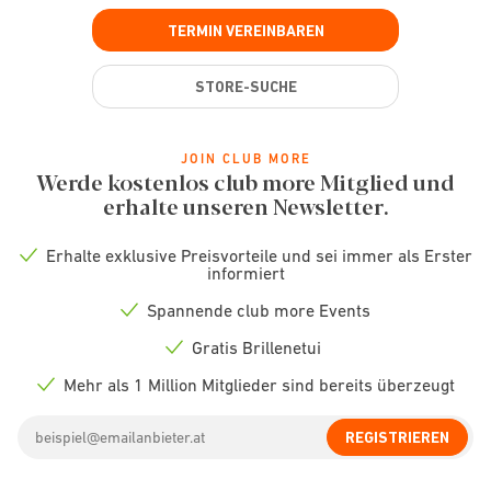
TERMIN VEREINBAREN
STORE-SUCHE
JOIN CLUB MORE
Werde kostenlos club more Mitglied und
erhalte unseren Newsletter.
Erhalte exklusive Preisvorteile und sei immer als Erster
Check
informiert
icon
Spannende club more Events
Check
icon
Gratis Brillenetui
Check
icon
Mehr als 1 Million Mitglieder sind bereits überzeugt
Check
icon
Email
REGISTRIEREN
address