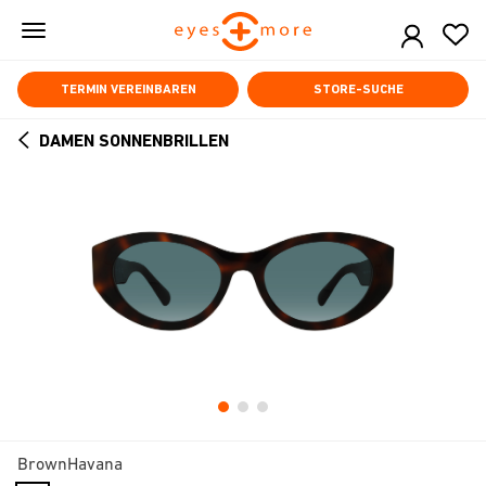
Skip
to
main
content
TERMIN VEREINBAREN
STORE-SUCHE
DAMEN SONNENBRILLEN
ARROW
BACK
BrownHavana